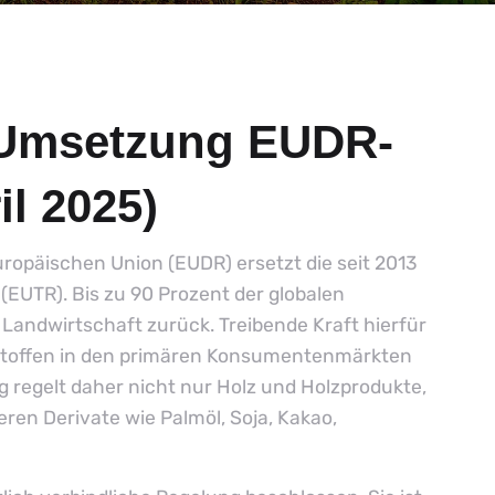
 Umsetzung EUDR-
l 2025)
opäischen Union (EUDR) ersetzt die seit 2013
UTR). Bis zu 90 Prozent der globalen
Landwirtschaft zurück. Treibende Kraft hierfür
hstoffen in den primären Konsumentenmärkten
g regelt daher nicht nur Holz und Holzprodukte,
en Derivate wie Palmöl, Soja, Kakao,