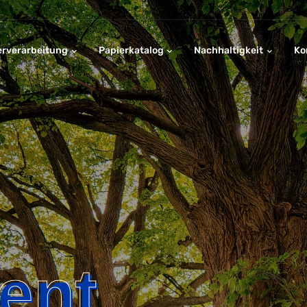
erverarbeitung
Papierkatalog
Nachhaltigkeit
Ko
ent