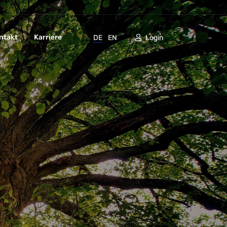
ntakt
Karriere
DE
EN
Login