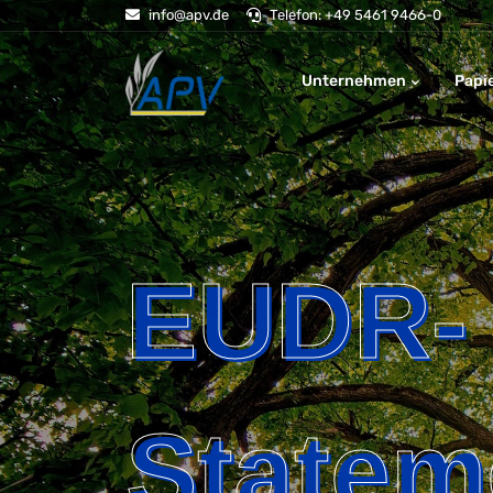
info@apv.de
Telefon: +49 5461 9466-0
Unternehmen
Papi
EUDR-
Statem