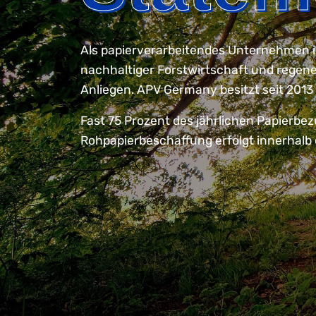
Als papierverarbeitendes Unternehmen i
nachhaltiger Forstwirtschaft und regener
Anliegen. APV Germany besitzt seit 2013
Fast 75 Prozent des jährlichen Papierbe
Rohpapierbeschaffung erfolgt innerhalb 