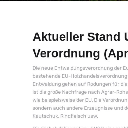
Aktueller Stand
Verordnung (Apri
Die neue Entwaldungsverordnung der Eur
bestehende EU-Holzhandelsverordnung (E
Entwaldung gehen auf Rodungen für die 
ist die große Nachfrage nach Agrar-Ro
wie beispielsweise der EU. Die Verordnun
sondern auch andere Erzeugnisse und der
Kautschuk, Rindfleisch usw.