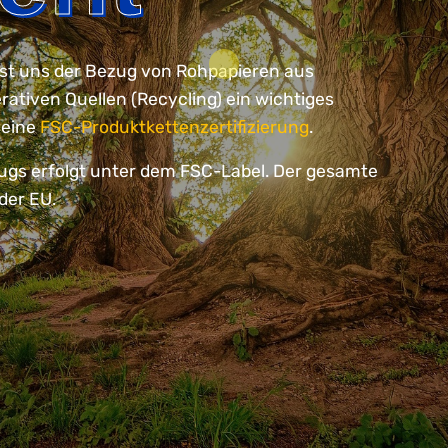
st uns der Bezug von Rohpapieren aus
ativen Quellen (Recycling) ein wichtiges
 eine
FSC-Produktkettenzertifizierung
.
zugs erfolgt unter dem FSC-Label. Der gesamte
der EU.