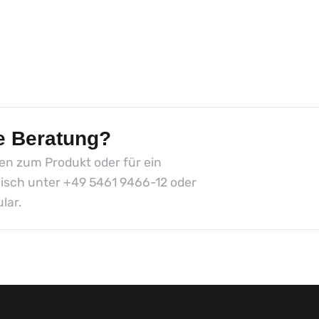
e Beratung?
gen zum Produkt oder für ein
nisch unter
+49 5461 9466-12
oder
lar.